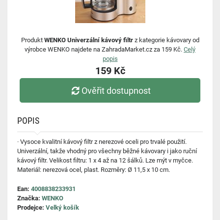
Produkt
WENKO Univerzální kávový filtr
z kategorie kávovary od
výrobce WENKO najdete na ZahradaMarket.cz za 159 Kč.
Celý
popis
159 Kč
Ověřit dostupnost
POPIS
· Vysoce kvalitní kávový filtr z nerezové oceli pro trvalé použití.
Univerzální, takže vhodný pro všechny běžné kávovary i jako ruční
kávový filtr. Velikost filtru: 1 x 4 až na 12 šálků. Lze mýt v myčce.
Materiál: nerezová ocel, plast. Rozměry: Ø 11,5 x 10 cm.
Ean:
4008838233931
Značka:
WENKO
Prodejce:
Velký košík