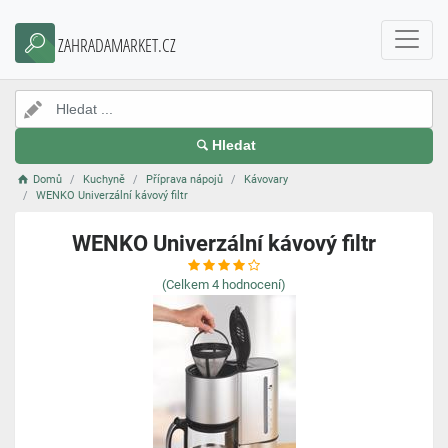
ZAHRADAMARKET.CZ
Hledat
Domů
Kuchyně
Příprava nápojů
Kávovary
WENKO Univerzální kávový filtr
WENKO Univerzální kávový filtr
(Celkem
4
hodnocení)