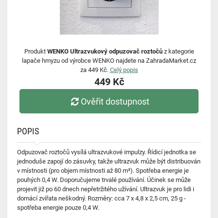
Produkt
WENKO Ultrazvukový odpuzovač roztočů
z kategorie
lapače hmyzu od výrobce WENKO najdete na ZahradaMarket.cz
za 449 Kč.
Celý popis
449 Kč
Ověřit dostupnost
POPIS
Odpuzovač roztočů vysílá ultrazvukové impulzy. Řídicí jednotka se
jednoduše zapojí do zásuvky, takže ultrazvuk může být distribuován
v místnosti (pro objem místnosti až 80 m³). Spotřeba energie je
pouhých 0,4 W. Doporučujeme trvalé používání. Účinek se může
projevit již po 60 dnech nepřetržitého užívání. Ultrazvuk je pro lidi i
domácí zvířata neškodný. Rozměry: cca 7 x 4,8 x 2,5 cm, 25 g -
spotřeba energie pouze 0,4 W.