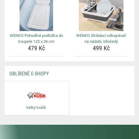
WENKO Pohodlná podložka do
WENKO Skládací odkapávač
koupele 125 x 36 cm
na nádobí, bílošedý
479 Kč
499 Kč
OBLÍBENÉ E-SHOPY
Velký košík