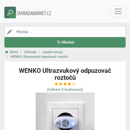
ZAHRADAMARKET.CZ
Hledat
Domů
Zahrada
Lapače hmyzu
WENKO Ultrazvukový odpuzovač roztočů
WENKO Ultrazvukový odpuzovač
roztočů
(Celkem
5
hodnocení)