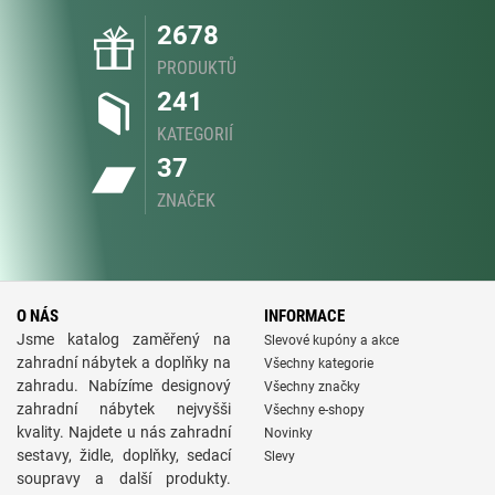
2678
PRODUKTŮ
241
KATEGORIÍ
37
ZNAČEK
O NÁS
INFORMACE
Jsme katalog zaměřený na
Slevové kupóny a akce
zahradní nábytek a doplňky na
Všechny kategorie
zahradu. Nabízíme designový
Všechny značky
zahradní nábytek nejvyšši
Všechny e-shopy
kvality. Najdete u nás zahradní
Novinky
sestavy, židle, doplňky, sedací
Slevy
soupravy a další produkty.