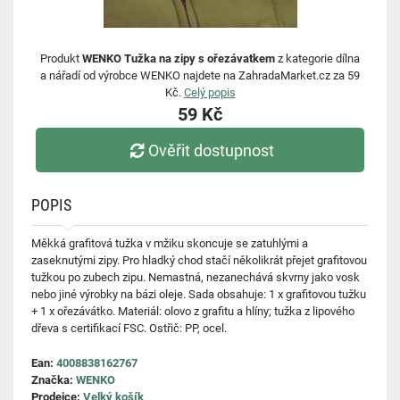
Produkt
WENKO Tužka na zipy s ořezávatkem
z kategorie dílna
a nářadí od výrobce WENKO najdete na ZahradaMarket.cz za 59
Kč.
Celý popis
59 Kč
Ověřit dostupnost
POPIS
Měkká grafitová tužka v mžiku skoncuje se zatuhlými a
zaseknutými zipy. Pro hladký chod stačí několikrát přejet grafitovou
tužkou po zubech zipu. Nemastná, nezanechává skvrny jako vosk
nebo jiné výrobky na bázi oleje. Sada obsahuje: 1 x grafitovou tužku
+ 1 x ořezávátko. Materiál: olovo z grafitu a hlíny; tužka z lipového
dřeva s certifikací FSC. Ostřič: PP, ocel.
Ean:
4008838162767
Značka:
WENKO
Prodejce:
Velký košík