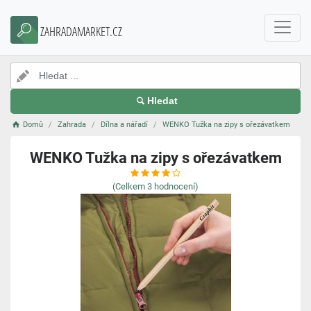
ZAHRADAMARKET.CZ
Hledat
Domů
Zahrada
Dílna a nářadí
WENKO Tužka na zipy s ořezávatkem
WENKO Tužka na zipy s ořezávatkem
(Celkem
3
hodnocení)