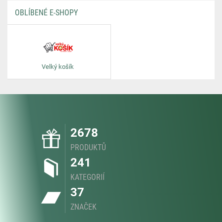
OBLÍBENÉ E-SHOPY
Velký košík
2678
PRODUKTŮ
241
KATEGORIÍ
37
ZNAČEK