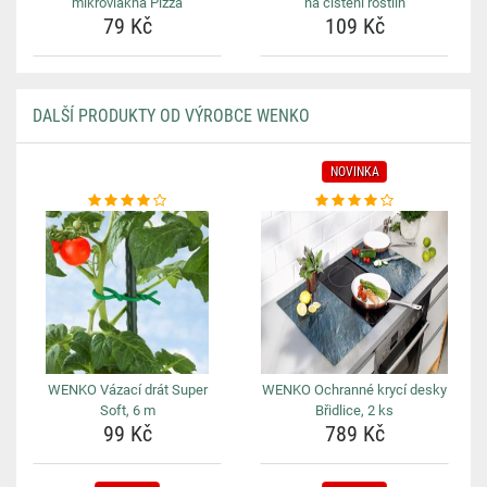
mikrovlákna Pizza
na čištění rostlin
79 Kč
109 Kč
DALŠÍ PRODUKTY OD VÝROBCE WENKO
NOVINKA
WENKO Vázací drát Super
WENKO Ochranné krycí desky
Soft, 6 m
Břidlice, 2 ks
99 Kč
789 Kč