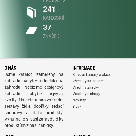
241
KATEGORIÍ
37
ZNAČEK
O NÁS
INFORMACE
Jsme katalog zaměřený na
Slevové kupóny a akce
zahradní nábytek a doplňky na
Všechny kategorie
zahradu. Nabízíme designový
Všechny značky
zahradní nábytek nejvyšši
Všechny e-shopy
kvality. Najdete u nás zahradní
Novinky
sestavy, židle, doplňky, sedací
Slevy
soupravy a další produkty.
Vyhutnejte si vaši zahradu díky
produktům z naši nabídky.