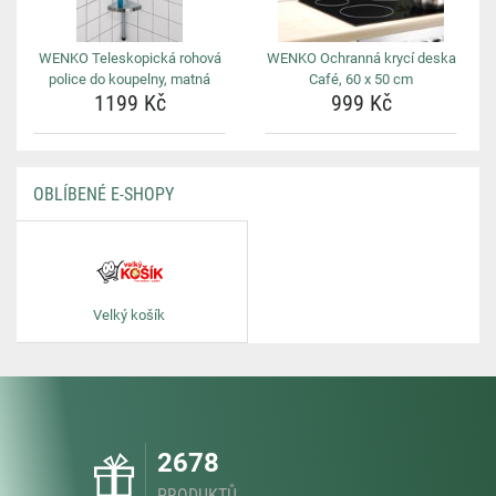
WENKO Teleskopická rohová
WENKO Ochranná krycí deska
police do koupelny, matná
Café, 60 x 50 cm
1199 Kč
999 Kč
OBLÍBENÉ E-SHOPY
Velký košík
2678
PRODUKTŮ