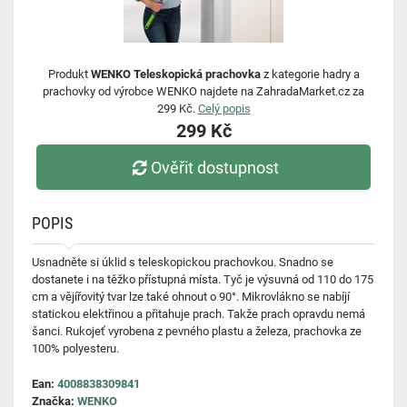
Produkt
WENKO Teleskopická prachovka
z kategorie hadry a
prachovky od výrobce WENKO najdete na ZahradaMarket.cz za
299 Kč.
Celý popis
299 Kč
Ověřit dostupnost
POPIS
Usnadněte si úklid s teleskopickou prachovkou. Snadno se
dostanete i na těžko přístupná místa. Tyč je výsuvná od 110 do 175
cm a vějířovitý tvar lze také ohnout o 90°. Mikrovlákno se nabíjí
statickou elektřinou a přitahuje prach. Takže prach opravdu nemá
šanci. Rukojeť vyrobena z pevného plastu a železa, prachovka ze
100% polyesteru.
Ean:
4008838309841
Značka:
WENKO