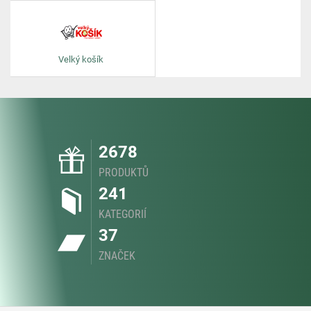
Velký košík
2678
PRODUKTŮ
241
KATEGORIÍ
37
ZNAČEK