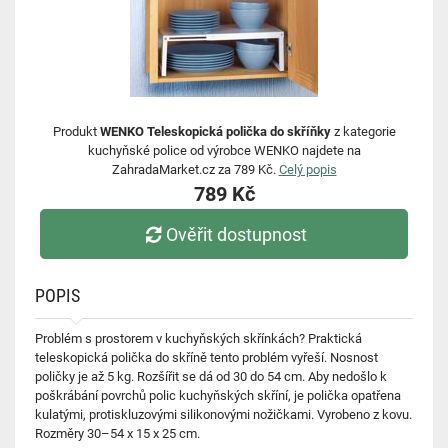
Produkt
WENKO Teleskopická polička do skříňky
z kategorie
kuchyňské police od výrobce WENKO najdete na
ZahradaMarket.cz za 789 Kč.
Celý popis
789 Kč
Ověřit dostupnost
POPIS
Problém s prostorem v kuchyňských skřínkách? Praktická
teleskopická polička do skříně tento problém vyřeší. Nosnost
poličky je až 5 kg. Rozšířit se dá od 30 do 54 cm. Aby nedošlo k
poškrábání povrchů polic kuchyňských skříní, je polička opatřena
kulatými, protiskluzovými silikonovými nožičkami. Vyrobeno z kovu.
Rozměry 30–54 x 15 x 25 cm.