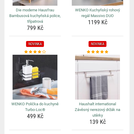
Die moderne Hausfrau
WENKO Kuchyňský rohový
Bambusová kuchyňská police,
regál Massivo DUO
1199 Kč
třípatrová
799 Kč
NOVINKA
NOVINKA
WENKO Polička do kuchyně
Haushalt international
Turbo-Loc®
Závěsný nerezový držák na
499 Kč
utěrky
139 Kč