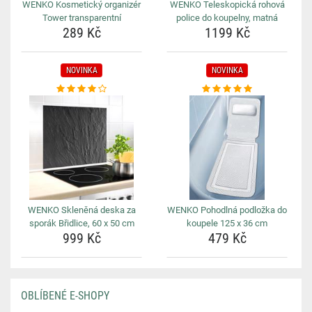
WENKO Kosmetický organizér
WENKO Teleskopická rohová
Tower transparentní
police do koupelny, matná
289 Kč
1199 Kč
NOVINKA
NOVINKA
WENKO Skleněná deska za
WENKO Pohodlná podložka do
sporák Břidlice, 60 x 50 cm
koupele 125 x 36 cm
999 Kč
479 Kč
OBLÍBENÉ E-SHOPY