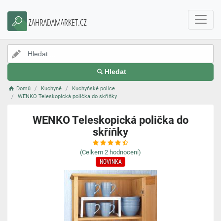
ZAHRADAMARKET.CZ
Hledat
Domů
Kuchyně
Kuchyňské police
WENKO Teleskopická polička do skříňky
WENKO Teleskopická polička do
skříňky
(Celkem
2
hodnocení)
NOVINKA