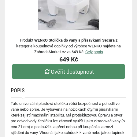
Produkt
WENKO Stolička do vany s přísavkami Secura
z
kategorie koupelnové doplňky od výrobce WENKO najdete na
ZahradaMarket.cz za 649 Kč.
Celý popis
649 Kč
Ověřit dostupnost
POPIS
Tato univerzální plastová stolička větší bezpečnost a pohodlí ve
vaně nebo sprše. Je vybavena na nožičkách čtyřmi přísavkami,
které zajistí maximální stabilitu. Má protiskluzovou úpravu a otvor
pro odvod vody. Stoličku lze zároveň využít i jako zkracovač vany (o
cca 21 cm) a poslouží k zapření nohou při koupání a zamezí
sjíždění do vany. Vhodná i jako schůdek k vaně nebo jako stupínek