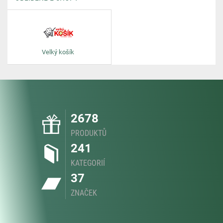
Velký košík
2678
PRODUKTŮ
241
KATEGORIÍ
37
ZNAČEK