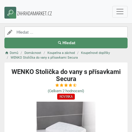
ZAHRADAMARKET.CZ
Hledat
Domů
Domácnost
Koupelna a záchod
Koupelnové doplňky
WENKO Stolička do vany s přísavkami Secura
WENKO Stolička do vany s přísavkami
Secura
(Celkem
2
hodnocení)
NOVINKA