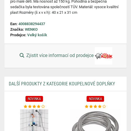
pro malé děti. Má nosnost až 150 kg. Pohodlná a bezpečná
sedačka byla testována společností TÜV. Materiál: vysoce kvalitní
plast Rozměry (š x v x h): 40 x 21 x 31 cm
Ean:
4008838294437
Značka:
WENKO
Prodejce:
Velký košík
Zjistit více informací od prodejce
DALŠÍ PRODUKTY Z KATEGORIE KOUPELNOVÉ DOPLŇKY
NOVINKA
NOVINKA