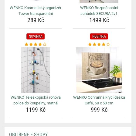
WENKO Kosmetický organizér
WENKO Bezpečnostní
Tower transparentní
schůdek SECURA 2v1
289 Kč
1499 Kč
NOVINKA
NOVINKA
WENKO Teleskopická rohová
WENKO Ochranná krycí deska
police do koupelny, matná
Café, 60 x 50 cm
1199 Kč
999 Kč
OBLÍBENÉ E-SHOPY