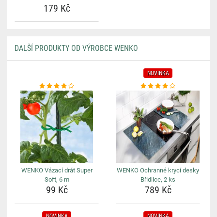
179 Kč
DALŠÍ PRODUKTY OD VÝROBCE WENKO
NOVINKA
WENKO Vázací drát Super
WENKO Ochranné krycí desky
Soft, 6 m
Břidlice, 2 ks
99 Kč
789 Kč
NOVINKA
NOVINKA