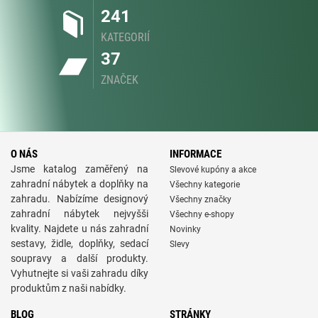
241
KATEGORIÍ
37
ZNAČEK
O NÁS
INFORMACE
Jsme katalog zaměřený na
Slevové kupóny a akce
zahradní nábytek a doplňky na
Všechny kategorie
zahradu. Nabízíme designový
Všechny značky
zahradní nábytek nejvyšši
Všechny e-shopy
kvality. Najdete u nás zahradní
Novinky
sestavy, židle, doplňky, sedací
Slevy
soupravy a další produkty.
Vyhutnejte si vaši zahradu díky
produktům z naši nabídky.
BLOG
STRÁNKY