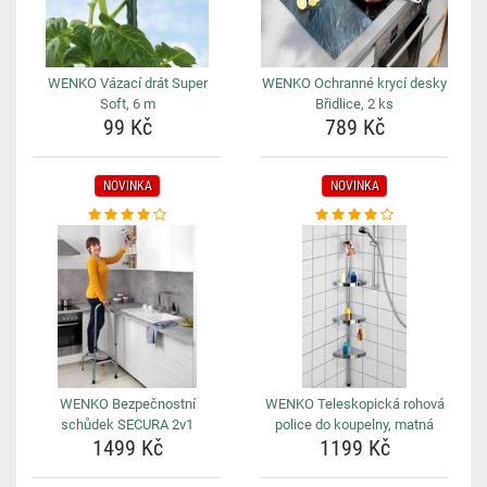
WENKO Vázací drát Super
WENKO Ochranné krycí desky
Soft, 6 m
Břidlice, 2 ks
99 Kč
789 Kč
NOVINKA
NOVINKA
WENKO Bezpečnostní
WENKO Teleskopická rohová
schůdek SECURA 2v1
police do koupelny, matná
1499 Kč
1199 Kč