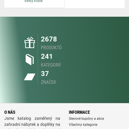
Velký košík
2678
PRODUKTŮ
241
KATEGORIÍ
37
ZNAČEK
O NÁS
INFORMACE
Jsme katalog zaměřený na
Slevové kupóny a akce
zahradní nábytek a doplňky na
Všechny kategorie