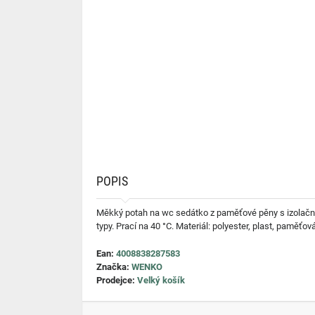
POPIS
Měkký potah na wc sedátko z paměťové pěny s izolační
typy. Prací na 40 °C. Materiál: polyester, plast, paměťo
Ean:
4008838287583
Značka:
WENKO
Prodejce:
Velký košík