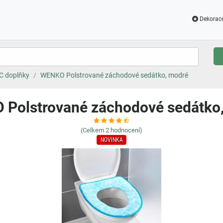
Dekorac
C doplňky
WENKO Polstrované záchodové sedátko, modré
Polstrované záchodové sedátko
(Celkem
2
hodnocení)
NOVINKA