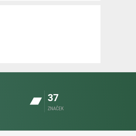
37
ZNAČEK