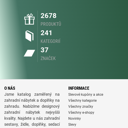
2678
PRODUKTŮ
241
KATEGORIÍ
37
ZNAČEK
O NÁS
INFORMACE
Jsme katalog zaměřený na
Slevové kupóny a akce
zahradní nábytek a doplňky na
Všechny kategorie
zahradu. Nabízíme designový
Všechny značky
zahradní nábytek nejvyšši
Všechny e-shopy
kvality. Najdete u nás zahradní
Novinky
sestavy, židle, doplňky, sedací
Slevy