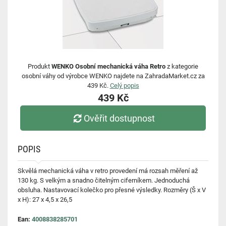
Produkt
WENKO Osobní mechanická váha Retro
z kategorie
osobní váhy od výrobce WENKO najdete na ZahradaMarket.cz za
439 Kč.
Celý popis
439 Kč
Ověřit dostupnost
POPIS
Skvělá mechanická váha v retro provedení má rozsah měření až
130 kg. S velkým a snadno čitelným ciferníkem. Jednoduchá
obsluha. Nastavovací kolečko pro přesné výsledky. Rozměry (Š x V
x H): 27 x 4,5 x 26,5
Ean:
4008838285701