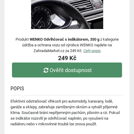
Produkt
WENKO Odvlhčovač s indikátorem, 350 g
z kategorie
údržba a ochrana vozu od výrobce WENKO najdete na
ZahradaMarket.cz za 249 Kč.
Celý popis
249 Kč
Ověřit dostupnost
POPIS
Efektivní odstraňovač vlhkosti pro automobily, karavany, lodě,
garáže a sklepy, zabraňuje zamlženým oknům a vytváří příjemné
klima. Současně brání nepříjemným pachům, plísním a rzi. Pokud
se indikátor rozsvítí je odvlhčovač naplněn, po vysušení na
radiátoru nebo v mikrovlnné troubě lze znova použít.