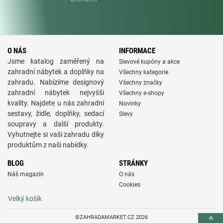
O NÁS
INFORMACE
Jsme katalog zaměřený na
Slevové kupóny a akce
zahradní nábytek a doplňky na
Všechny kategorie
zahradu. Nabízíme designový
Všechny značky
zahradní nábytek nejvyšši
Všechny e-shopy
kvality. Najdete u nás zahradní
Novinky
sestavy, židle, doplňky, sedací
Slevy
soupravy a další produkty.
Vyhutnejte si vaši zahradu díky
produktům z naši nabídky.
BLOG
STRÁNKY
Náš magazín
O nás
Cookies
Velký košík
©ZAHRADAMARKET.CZ 2026