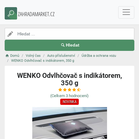
ZAHRADAMARKET.CZ
Hledat
Domů
Volný čas
Auto příslušenství
Údržba a ochrana vozu
WENKO Odvlhčovač s indikátorem, 350 g
WENKO Odvlhčovač s indikátorem,
350 g
(Celkem
3
hodnocení)
NOVINKA