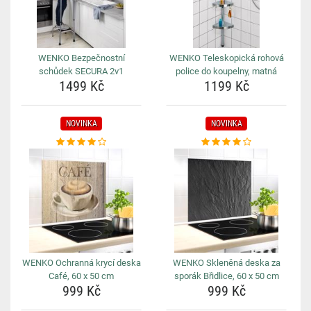
WENKO Bezpečnostní
WENKO Teleskopická rohová
schůdek SECURA 2v1
police do koupelny, matná
1499 Kč
1199 Kč
NOVINKA
NOVINKA
WENKO Ochranná krycí deska
WENKO Skleněná deska za
Café, 60 x 50 cm
sporák Břidlice, 60 x 50 cm
999 Kč
999 Kč