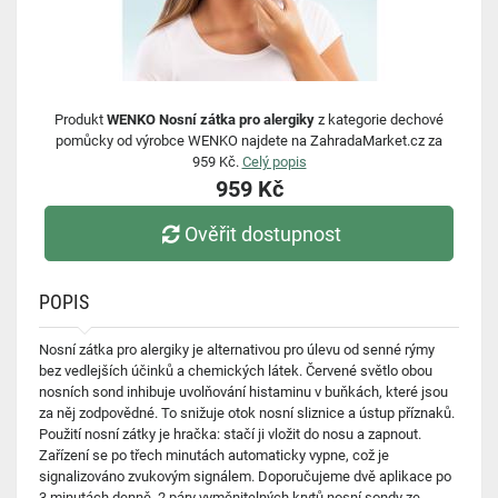
Produkt
WENKO Nosní zátka pro alergiky
z kategorie dechové
pomůcky od výrobce WENKO najdete na ZahradaMarket.cz za
959 Kč.
Celý popis
959 Kč
Ověřit dostupnost
POPIS
Nosní zátka pro alergiky je alternativou pro úlevu od senné rýmy
bez vedlejších účinků a chemických látek. Červené světlo obou
nosních sond inhibuje uvolňování histaminu v buňkách, které jsou
za něj zodpovědné. To snižuje otok nosní sliznice a ústup příznaků.
Použití nosní zátky je hračka: stačí ji vložit do nosu a zapnout.
Zařízení se po třech minutách automaticky vypne, což je
signalizováno zvukovým signálem. Doporučujeme dvě aplikace po
3 minutách denně. 2 páry vyměnitelných krytů nosní sondy ze