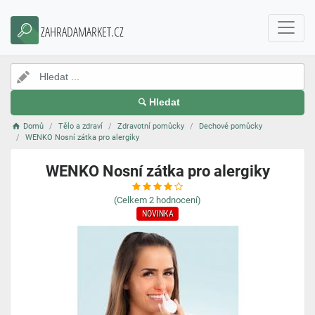
ZAHRADAMARKET.CZ
Hledat
Domů
Tělo a zdraví
Zdravotní pomůcky
Dechové pomůcky
WENKO Nosní zátka pro alergiky
WENKO Nosní zátka pro alergiky
(Celkem
2
hodnocení)
NOVINKA