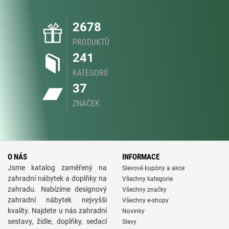
2678
PRODUKTŮ
241
KATEGORIÍ
37
ZNAČEK
O NÁS
INFORMACE
Jsme katalog zaměřený na
Slevové kupóny a akce
zahradní nábytek a doplňky na
Všechny kategorie
zahradu. Nabízíme designový
Všechny značky
zahradní nábytek nejvyšši
Všechny e-shopy
kvality. Najdete u nás zahradní
Novinky
sestavy, židle, doplňky, sedací
Slevy