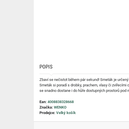
POPIS
Zbaví se nečistot během pár sekund! Smeták je určený
Smeták si poradí s drobky, prachem, vlasy či zvířecími 
se snadno dostane i do hůře dostupných prostorů pod 
Ean:
4008838328668
Značka:
WENKO
Prodejce:
Velký košík