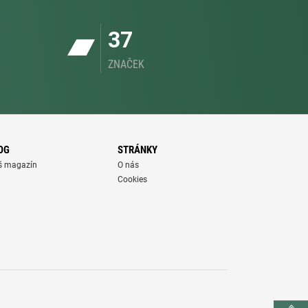
37
ZNAČEK
OG
STRÁNKY
š magazín
O nás
Cookies