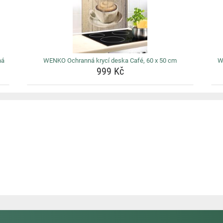
ná
WENKO Ochranná krycí deska Café, 60 x 50 cm
W
999 Kč