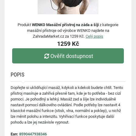
Produkt
WENKO Masážní přístroj na záda a šíji
z kategorie
masážní přístroje od výrobce WENKO najdete na
ZahradaMarket.cz za 1259 Kč.
Celý popis
1259 Kč
Ověřit dostupnost
POPIS
Dopřejte si uklidňující masáž, kdykoli a kdekoli budete chtít. Tento
přístroj masíruje a zahřívá přesně tam, kde je to potřeba - bez cizí
pomoci. Je pohodlný a lehký. Masáž zad a šíje lze individuálně
nastavit pomocí dálkového ovládání. Podle potřeby lze nastavit 4
klasické masážní funkce (stisk, vlna, normální a poklep), u nichž
lze měnit polohu a intenzitu. Vyhřívací funkce poskytuje další
pohodu a lze jej nezávisle vypnout.
Ean:
8590447938346