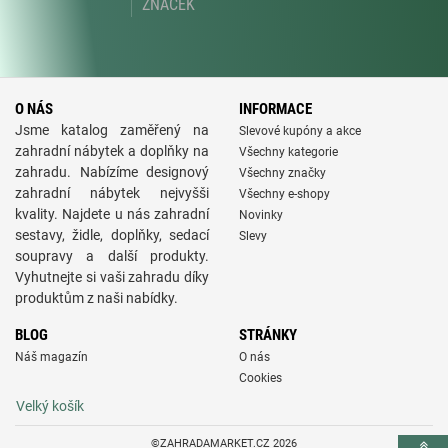
ZNAČEK
O NÁS
INFORMACE
Jsme katalog zaměřený na
Slevové kupóny a akce
zahradní nábytek a doplňky na
Všechny kategorie
zahradu. Nabízíme designový
Všechny značky
zahradní nábytek nejvyšši
Všechny e-shopy
kvality. Najdete u nás zahradní
Novinky
sestavy, židle, doplňky, sedací
Slevy
soupravy a další produkty.
Vyhutnejte si vaši zahradu díky
produktům z naši nabídky.
BLOG
STRÁNKY
Náš magazín
O nás
Cookies
Velký košík
©ZAHRADAMARKET.CZ 2026