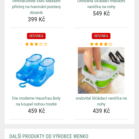
InnovaGoods EMS Masážní
Orbisana Skládací masážní
přístroj na tvarování postavy
vanička na nohy
549 Kč
Atrainik
399 Kč
NOVINKA
NOVINKA
Die moderne Hausfrau Boty
walzvital Skládací vanička na
na koupel nohou modré
nohy
459 Kč
439 Kč
DALŠÍ PRODUKTY OD VÝROBCE WENKO