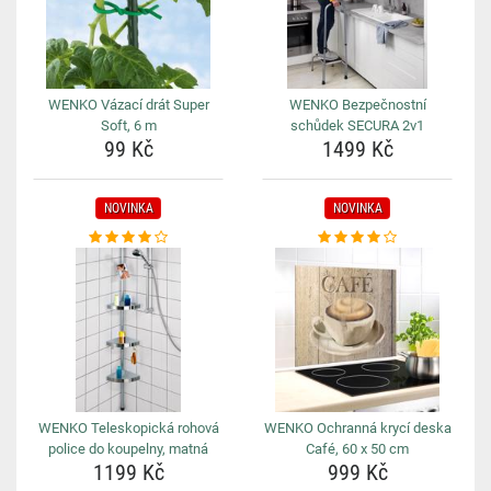
WENKO Vázací drát Super
WENKO Bezpečnostní
Soft, 6 m
schůdek SECURA 2v1
99 Kč
1499 Kč
NOVINKA
NOVINKA
WENKO Teleskopická rohová
WENKO Ochranná krycí deska
police do koupelny, matná
Café, 60 x 50 cm
1199 Kč
999 Kč