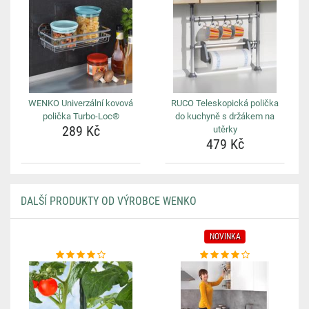
WENKO Univerzální kovová
RUCO Teleskopická polička
polička Turbo-Loc®
do kuchyně s držákem na
289 Kč
utěrky
479 Kč
DALŠÍ PRODUKTY OD VÝROBCE WENKO
NOVINKA