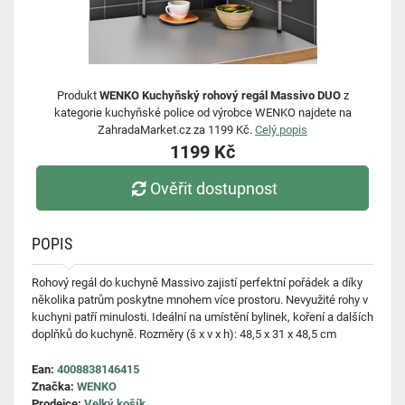
Produkt
WENKO Kuchyňský rohový regál Massivo DUO
z
kategorie kuchyňské police od výrobce WENKO najdete na
ZahradaMarket.cz za 1199 Kč.
Celý popis
1199 Kč
Ověřit dostupnost
POPIS
Rohový regál do kuchyně Massivo zajistí perfektní pořádek a díky
několika patrům poskytne mnohem více prostoru. Nevyužité rohy v
kuchyni patří minulosti. Ideální na umístění bylinek, koření a dalších
doplňků do kuchyně. Rozměry (š x v x h): 48,5 x 31 x 48,5 cm
Ean:
4008838146415
Značka:
WENKO
Prodejce:
Velký košík