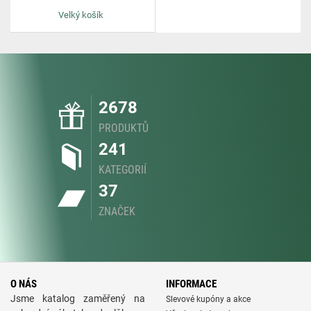
Velký košík
2678
PRODUKTŮ
241
KATEGORIÍ
37
ZNAČEK
O NÁS
INFORMACE
Jsme katalog zaměřený na
Slevové kupóny a akce