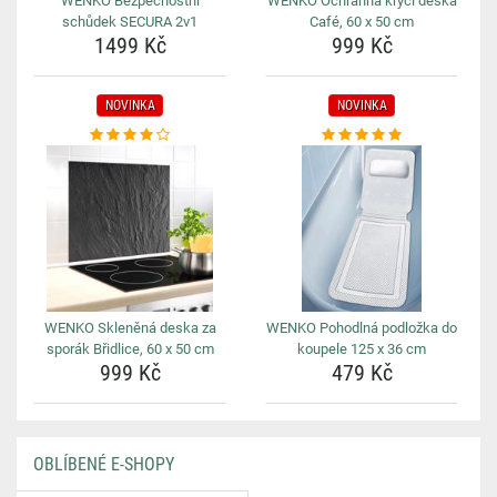
WENKO Bezpečnostní
WENKO Ochranná krycí deska
schůdek SECURA 2v1
Café, 60 x 50 cm
1499 Kč
999 Kč
NOVINKA
NOVINKA
WENKO Skleněná deska za
WENKO Pohodlná podložka do
sporák Břidlice, 60 x 50 cm
koupele 125 x 36 cm
999 Kč
479 Kč
OBLÍBENÉ E-SHOPY