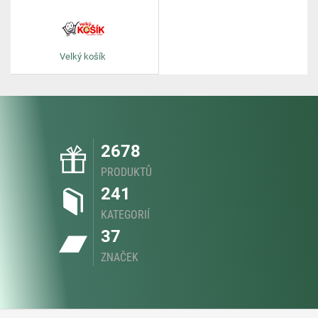
Velký košík
2678
PRODUKTŮ
241
KATEGORIÍ
37
ZNAČEK