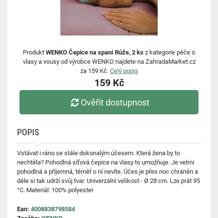
Produkt
WENKO Čepice na spaní Růže, 2 ks
z kategorie péče o
vlasy a vousy od výrobce WENKO najdete na ZahradaMarket.cz
za 159 Kč.
Celý popis
159 Kč
Ověřit dostupnost
POPIS
Vstávat i ráno se stále dokonalým účesem. Která žena by to
nechtěla? Pohodlná síťová čepice na vlasy to umožňuje. Je velmi
pohodlná a příjemná, téměř o ní nevíte. Účes je přes noc chráněn a
déle si tak udrží svůj tvar. Univerzální velikost - Ø 28 cm. Lze prát 95
°C. Materiál: 100% polyester
Ean:
4008838798584