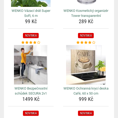
WENKO Vázací drát Super
WENKO Kosmetický organizér
Soft, 6 m
Tower transparentní
99 Kč
289 Kč
NOVINKA
NOVINKA
WENKO Bezpečnostní
WENKO Ochranná krycí deska
schůdek SECURA 2v1
Café, 60 x 50 cm
1499 Kč
999 Kč
NOVINKA
NOVINKA