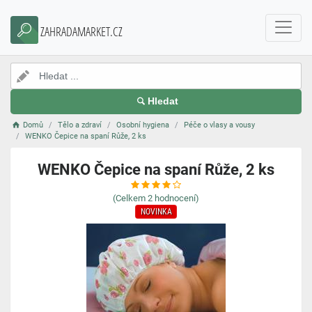
ZAHRADAMARKET.CZ
Hledat
Domů
Tělo a zdraví
Osobní hygiena
Péče o vlasy a vousy
WENKO Čepice na spaní Růže, 2 ks
WENKO Čepice na spaní Růže, 2 ks
(Celkem
2
hodnocení)
NOVINKA