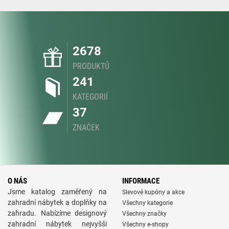
2678
PRODUKTŮ
241
KATEGORIÍ
37
ZNAČEK
O NÁS
INFORMACE
Jsme katalog zaměřený na
Slevové kupóny a akce
zahradní nábytek a doplňky na
Všechny kategorie
zahradu. Nabízíme designový
Všechny značky
zahradní nábytek nejvyšši
Všechny e-shopy