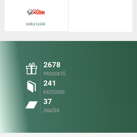
Velký košík
2678
PRODUKTŮ
241
KATEGORIÍ
37
ZNAČEK