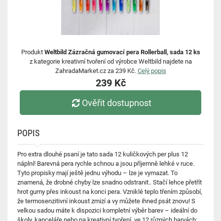
Produkt
Weltbild Zázračná gumovací pera Rollerball, sada 12 ks
z kategorie kreativní tvoření od výrobce Weltbild najdete na
ZahradaMarket.cz za 239 Kč.
Celý popis
239 Kč
Ověřit dostupnost
POPIS
Pro extra dlouhé psaní je tato sada 12 kuličkových per plus 12
náplní! Barevná pera rychle schnou a jsou příjemně lehké v ruce.
Tyto propisky mají ještě jednu výhodu – lze je vymazat. To
znamená, že drobné chyby lze snadno odstranit.. Stačí lehce přetřít
hrot gumy přes inkoust na konci pera. Vzniklé teplo třením způsobí,
že termosenzitivní inkoust zmizí a vy můžete ihned psát znovu! S
velkou sadou máte k dispozici kompletní výběr barev – ideální do
školy, kanceláře nebo na kreativní tvoření. ve 12 různých barvách: