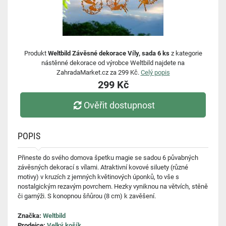
Produkt
Weltbild Závěsné dekorace Víly, sada 6 ks
z kategorie
nástěnné dekorace od výrobce Weltbild najdete na
ZahradaMarket.cz za 299 Kč.
Celý popis
299 Kč
Ověřit dostupnost
POPIS
Přineste do svého domova špetku magie se sadou 6 půvabných
závěsných dekorací s vílami. Atraktivní kovové siluety (různé
motivy) v kruzích z jemných květinových úponků, to vše s
nostalgickým rezavým povrchem. Hezky vyniknou na větvích, stěně
či garnýži. S konopnou šňůrou (8 cm) k zavěšení.
Značka:
Weltbild
Prodejce:
Velký košík