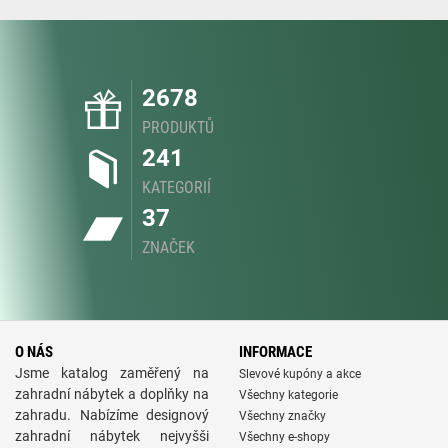
2678
PRODUKTŮ
241
KATEGORIÍ
37
ZNAČEK
O NÁS
INFORMACE
Jsme katalog zaměřený na
Slevové kupóny a akce
zahradní nábytek a doplňky na
Všechny kategorie
zahradu. Nabízíme designový
Všechny značky
zahradní nábytek nejvyšši
Všechny e-shopy