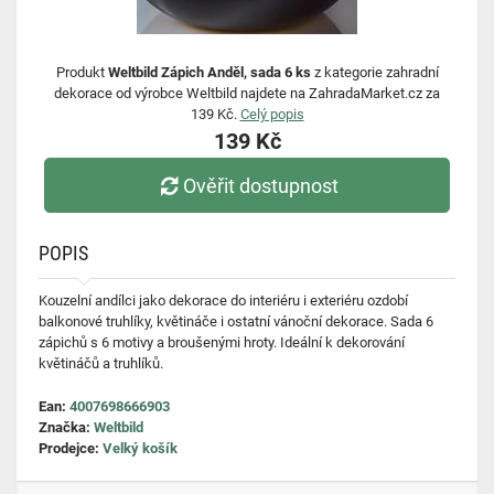
Produkt
Weltbild Zápich Anděl, sada 6 ks
z kategorie zahradní
dekorace od výrobce Weltbild najdete na ZahradaMarket.cz za
139 Kč.
Celý popis
139 Kč
Ověřit dostupnost
POPIS
Kouzelní andílci jako dekorace do interiéru i exteriéru ozdobí
balkonové truhlíky, květináče i ostatní vánoční dekorace. Sada 6
zápichů s 6 motivy a broušenými hroty. Ideální k dekorování
květináčů a truhlíků.
Ean:
4007698666903
Značka:
Weltbild
Prodejce:
Velký košík