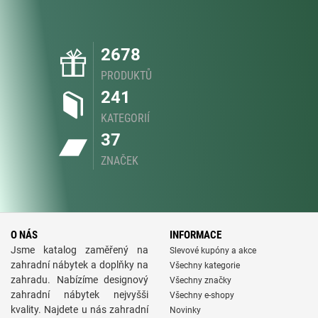
2678
PRODUKTŮ
241
KATEGORIÍ
37
ZNAČEK
O NÁS
INFORMACE
Jsme katalog zaměřený na
Slevové kupóny a akce
zahradní nábytek a doplňky na
Všechny kategorie
zahradu. Nabízíme designový
Všechny značky
zahradní nábytek nejvyšši
Všechny e-shopy
kvality. Najdete u nás zahradní
Novinky