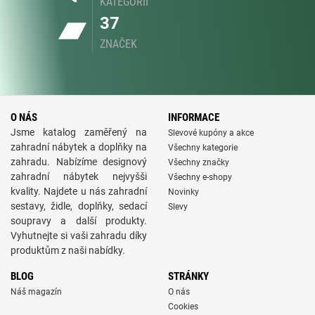
KATEGORIÍ
37
ZNAČEK
O NÁS
INFORMACE
Jsme katalog zaměřený na
Slevové kupóny a akce
zahradní nábytek a doplňky na
Všechny kategorie
zahradu. Nabízíme designový
Všechny značky
zahradní nábytek nejvyšši
Všechny e-shopy
kvality. Najdete u nás zahradní
Novinky
sestavy, židle, doplňky, sedací
Slevy
soupravy a další produkty.
Vyhutnejte si vaši zahradu díky
produktům z naši nabídky.
BLOG
STRÁNKY
Náš magazín
O nás
Cookies