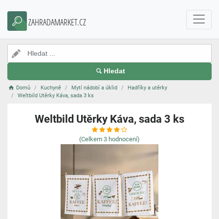
ZAHRADAMARKET.CZ
Hledat
Domů
Kuchyně
Mytí nádobí a úklid
Hadříky a utěrky
Weltbild Utěrky Káva, sada 3 ks
Weltbild Utěrky Káva, sada 3 ks
(Celkem
3
hodnocení)