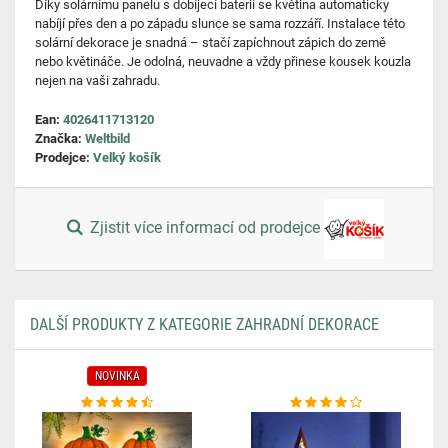
Díky solárnímu panelu s dobíjecí baterií se květina automaticky
nabíjí přes den a po západu slunce se sama rozzáří. Instalace této
solární dekorace je snadná – stačí zapíchnout zápich do země
nebo květináče. Je odolná, neuvadne a vždy přinese kousek kouzla
nejen na vaši zahradu.
Ean:
4026411713120
Značka:
Weltbild
Prodejce:
Velký košík
Zjistit více informací od prodejce
DALŠÍ PRODUKTY Z KATEGORIE ZAHRADNÍ DEKORACE
NOVINKA