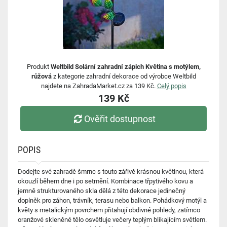
Produkt
Weltbild Solární zahradní zápich Květina s motýlem,
růžová
z kategorie zahradní dekorace od výrobce Weltbild
najdete na ZahradaMarket.cz za 139 Kč.
Celý popis
139 Kč
Ověřit dostupnost
POPIS
Dodejte své zahradě šmrnc s touto zářivě krásnou květinou, která
okouzlí během dne i po setmění. Kombinace třpytivého kovu a
jemně strukturovaného skla dělá z této dekorace jedinečný
doplněk pro záhon, trávník, terasu nebo balkon. Pohádkový motýl a
květy s metalickým povrchem přitahují obdivné pohledy, zatímco
oranžové skleněné tělo osvětluje večery teplým blikajícím světlem.