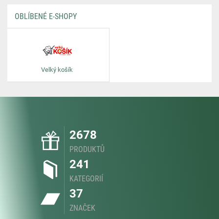
OBLÍBENÉ E-SHOPY
Velký košík
2678
PRODUKTŮ
241
KATEGORIÍ
37
ZNAČEK