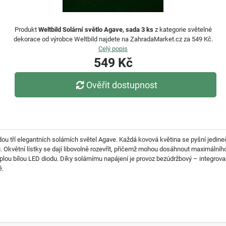
Produkt
Weltbild Solární světlo Agave, sada 3 ks
z kategorie světelné
dekorace od výrobce Weltbild najdete na ZahradaMarket.cz za 549 Kč.
Celý popis
549 Kč
Ověřit dostupnost
u tří elegantních solárních světel Agave. Každá kovová květina se pyšní jedine
květní lístky se dají libovolně rozevřít, přičemž mohou dosáhnout maximálníh
plou bílou LED diodu. Díky solárnímu napájení je provoz bezúdržbový – integrova
ě.