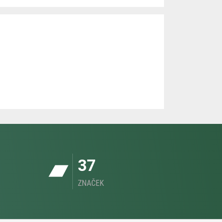
37
ZNAČEK