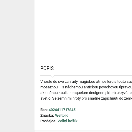
POPIS
Vneste do své zahrady magickou atmosféru s touto sado
mosaznou – s nádhernou antickou povrchovou úpravou. O
skleněnou kouli s craquelure designem, která ukrývá te
světlo. Se zemními hroty pro snadné zapíchnutí do zem
Ean:
4026411717845
Značka:
Weltbild
Prodejce:
Velký košík