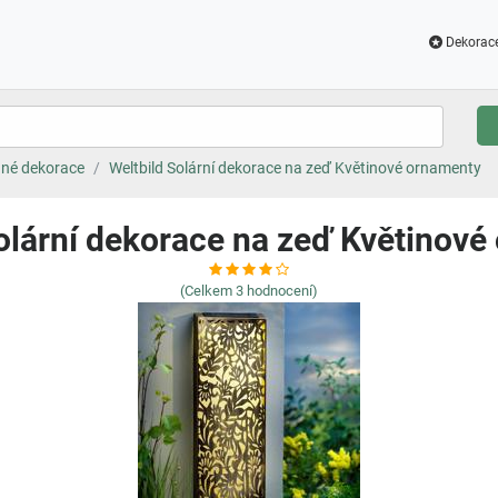
Dekorac
né dekorace
Weltbild Solární dekorace na zeď Květinové ornamenty
olární dekorace na zeď Květinov
(Celkem
3
hodnocení)