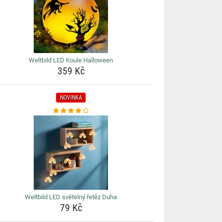
Weltbild LED Koule Halloween
359 Kč
NOVINKA
Weltbild LED světelný řetěz Duha
79 Kč