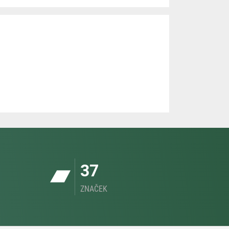
37
ZNAČEK