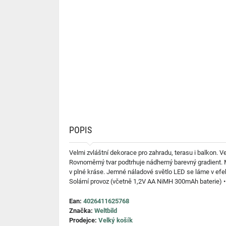
POPIS
Velmi zvláštní dekorace pro zahradu, terasu i balkon. 
Rovnoměrný tvar podtrhuje nádherný barevný gradient. M
v plné kráse. Jemné náladové světlo LED se láme v efekt
Solární provoz (včetně 1,2V AA NiMH 300mAh baterie) • S
Ean:
4026411625768
Značka:
Weltbild
Prodejce:
Velký košík