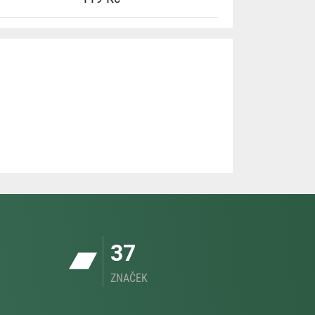
37
ZNAČEK