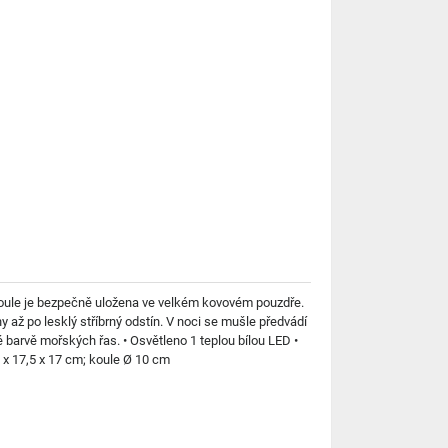
á koule je bezpečně uložena ve velkém kovovém pouzdře.
až po lesklý stříbrný odstín. V noci se mušle předvádí
 barvě mořských řas. • Osvětleno 1 teplou bílou LED •
8 x 17,5 x 17 cm; koule Ø 10 cm