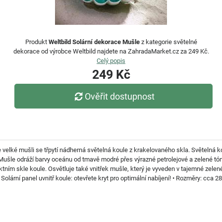
Produkt
Weltbild Solární dekorace Mušle
z kategorie světelné
dekorace od výrobce Weltbild najdete na ZahradaMarket.cz za 249 Kč.
Celý popis
249 Kč
Ověřit dostupnost
Ve velké mušli se třpytí nádherná světelná koule z krakelovaného skla. Světeln
ušle odráží barvy oceánu od tmavě modré přes výrazné petrolejové a zelené tóny 
ním skle koule. Osvětluje také vnitřek mušle, který je vyveden v tajemné zelené
olární panel uvnitř koule: otevřete kryt pro optimální nabíjení! • Rozměry: cca 2