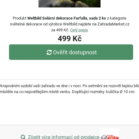
Produkt
Weltbild Solární dekorace Farfalla, sada 2 ks
z kategorie
světelné dekorace od výrobce Weltbild najdete na ZahradaMarket.cz
za 499 Kč.
Celý popis
499 Kč
Ověřit dostupnost
rajováním ozdobí vaši zahradu ve dne i v noci. Po setmění se rozsvítí teplou bílo
Umístěte na co nejsvětlejším místě venku. Doplňující rozměry: kulička Ø 10 cm.
Zjistit více informací od prodejce