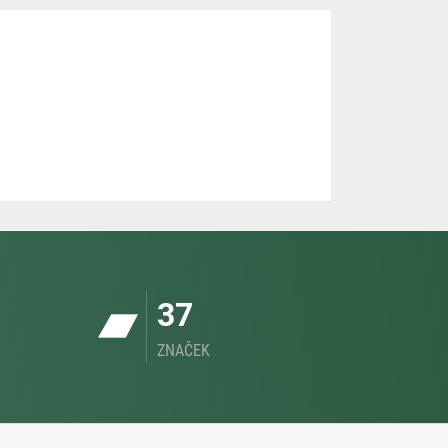
37
ZNAČEK