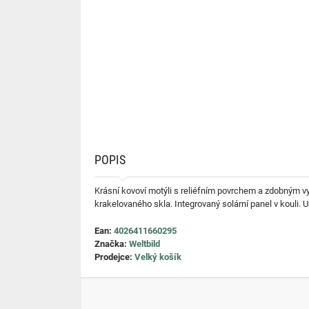
POPIS
Krásní kovoví motýli s reliéfním povrchem a zdobným vyk
krakelovaného skla. Integrovaný solární panel v kouli. 
Ean:
4026411660295
Značka:
Weltbild
Prodejce:
Velký košík