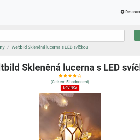
Dekorac
rny
Weltbild Skleněná lucerna s LED svíčkou
tbild Skleněná lucerna s LED sví
(Celkem
5
hodnocení)
NOVINKA