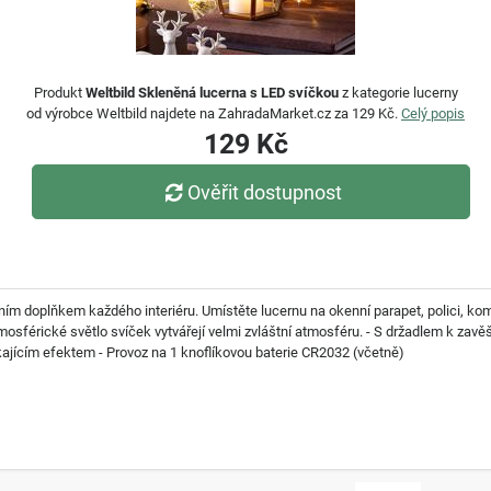
Produkt
Weltbild Skleněná lucerna s LED svíčkou
z kategorie lucerny
od výrobce Weltbild najdete na ZahradaMarket.cz za 129 Kč.
Celý popis
129 Kč
Ověřit dostupnost
m doplňkem každého interiéru. Umístěte lucernu na okenní parapet, polici, kom
atmosférické světlo svíček vytvářejí velmi zvláštní atmosféru. - S držadlem k zav
ikajícím efektem - Provoz na 1 knoflíkovou baterie CR2032 (včetně)