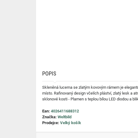
POPIS
Skleněná lucerna se zlatým kovovým rámem je elegantní
místo. Rafinovaný design včelích pláství, zlatý lesk a 
sklonové kosti - Plamen s teplou bílou LED diodou a bl
Ean:
4026411688312
Značka:
Weltbild
Prodejce:
Velký košík