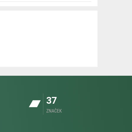
37
ZNAČEK