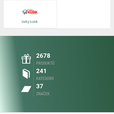
Velký košík
2678
PRODUKTŮ
241
KATEGORIÍ
37
ZNAČEK