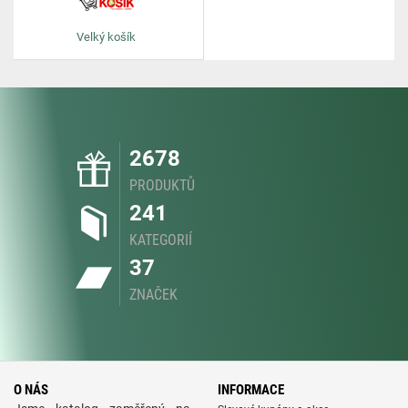
Velký košík
2678
PRODUKTŮ
241
KATEGORIÍ
37
ZNAČEK
O NÁS
INFORMACE