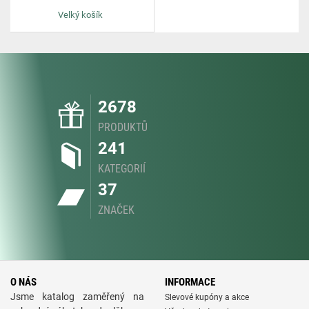
Velký košík
2678
PRODUKTŮ
241
KATEGORIÍ
37
ZNAČEK
O NÁS
INFORMACE
Jsme katalog zaměřený na
Slevové kupóny a akce