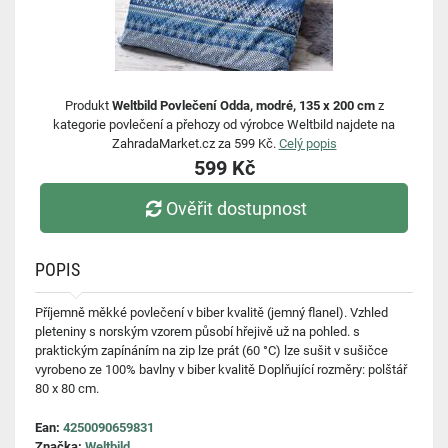
Produkt
Weltbild Povlečení Odda, modré, 135 x 200 cm
z
kategorie povlečení a přehozy od výrobce Weltbild najdete na
ZahradaMarket.cz za 599 Kč.
Celý popis
599 Kč
Ověřit dostupnost
POPIS
Příjemně měkké povlečení v biber kvalitě (jemný flanel). Vzhled
pleteniny s norským vzorem působí hřejivě už na pohled. s
praktickým zapínáním na zip lze prát (60 °C) lze sušit v sušičce
vyrobeno ze 100% bavlny v biber kvalitě Doplňující rozměry: polštář
80 x 80 cm.
Ean:
4250090659831
Značka:
Weltbild