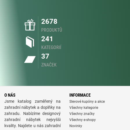
2678
PRODUKTŮ
241
KATEGORIÍ
37
ZNAČEK
O NÁS
INFORMACE
Jsme katalog zaměřený na
Slevové kupóny a akce
zahradní nábytek a doplňky na
Všechny kategorie
zahradu. Nabízíme designový
Všechny značky
zahradní nábytek nejvyšši
Všechny e-shopy
kvality. Najdete u nás zahradní
Novinky