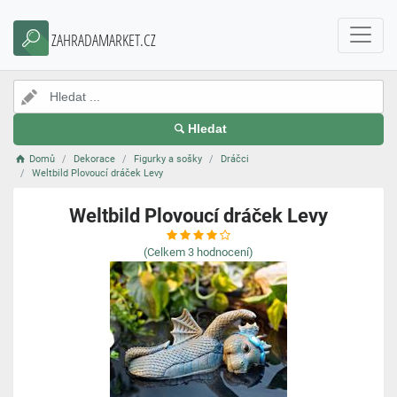
ZAHRADAMARKET.CZ
Hledat
Domů
Dekorace
Figurky a sošky
Dráčci
Weltbild Plovoucí dráček Levy
Weltbild Plovoucí dráček Levy
(Celkem
3
hodnocení)