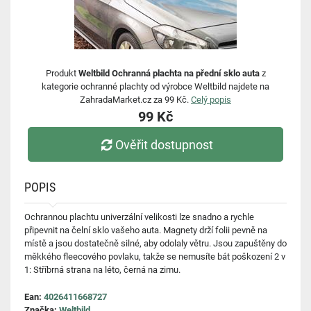
Produkt
Weltbild Ochranná plachta na přední sklo auta
z
kategorie ochranné plachty od výrobce Weltbild najdete na
ZahradaMarket.cz za 99 Kč.
Celý popis
99 Kč
Ověřit dostupnost
POPIS
Ochrannou plachtu univerzální velikosti lze snadno a rychle
připevnit na čelní sklo vašeho auta. Magnety drží folii pevně na
místě a jsou dostatečně silné, aby odolaly větru. Jsou zapuštěny do
měkkého fleecového povlaku, takže se nemusíte bát poškození 2 v
1: Stříbrná strana na léto, černá na zimu.
Ean:
4026411668727
Značka:
Weltbild