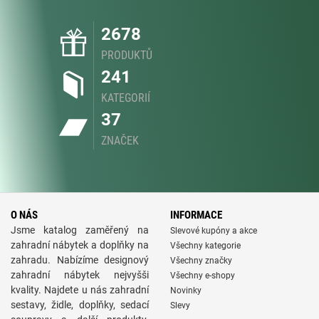
2678
PRODUKTŮ
241
KATEGORIÍ
37
ZNAČEK
O NÁS
INFORMACE
Jsme katalog zaměřený na
Slevové kupóny a akce
zahradní nábytek a doplňky na
Všechny kategorie
zahradu. Nabízíme designový
Všechny značky
zahradní nábytek nejvyšši
Všechny e-shopy
kvality. Najdete u nás zahradní
Novinky
sestavy, židle, doplňky, sedací
Slevy