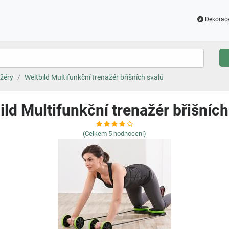
Dekorac
žéry
Weltbild Multifunkční trenažér břišních svalů
ild Multifunkční trenažér břišních
(Celkem
5
hodnocení)