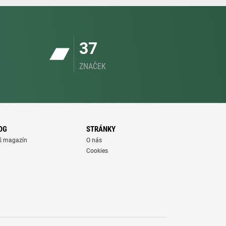
37
ZNAČEK
OG
STRÁNKY
š magazín
O nás
Cookies