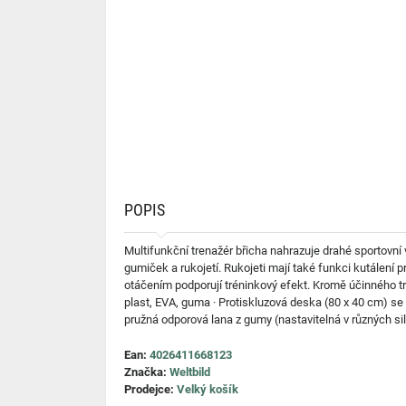
POPIS
Multifunkční trenažér břicha nahrazuje drahé sportovní 
gumiček a rukojetí. Rukojeti mají také funkci kutálení 
otáčením podporují tréninkový efekt. Kromě účinného tré
plast, EVA, guma · Protiskluzová deska (80 x 40 cm) se
pružná odporová lana z gumy (nastavitelná v různých si
Ean:
4026411668123
Značka:
Weltbild
Prodejce:
Velký košík