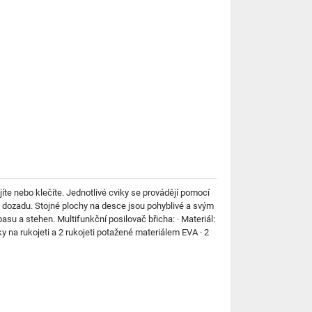
íte nebo klečíte. Jednotlivé cviky se provádějí pomocí
 a dozadu. Stojné plochy na desce jsou pohyblivé a svým
su a stehen. Multifunkční posilovač břicha: · Materiál:
 na rukojeti a 2 rukojeti potažené materiálem EVA · 2