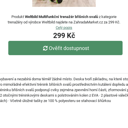
Produkt
Weltbild Multifunkční trenažér břišních svalů
z kategorie
trenažéry od výrobce Weltbild najdete na ZahradaMarket.cz za 299 Kč.
Celý popis
299 Kč
Ověřit dostupnost
vybavení a nezabírá doma téměř žádné místo. Deska tvoří základnu, na které stoj
pro mimořádně efektivní trénink břišních svalů prostřednictvím kutálení dopředu
ninku břišních svalů podporují cviky zejména zpevnění horní části, zformování pa
 2 otočnými tréninkovými deskami s polstrováním kolen z EVA · 2 plastové válečky
lách) · Včetně úložné tašky ze 100 % polyesteru se stahovací šňůrkou