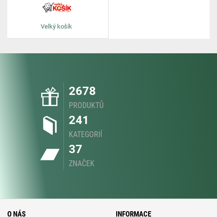
Velký košík
2678
PRODUKTŮ
241
KATEGORIÍ
37
ZNAČEK
O NÁS
INFORMACE