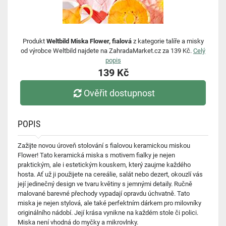
Produkt
Weltbild Miska Flower, fialová
z kategorie talíře a misky
od výrobce Weltbild najdete na ZahradaMarket.cz za 139 Kč.
Celý
popis
139 Kč
Ověřit dostupnost
POPIS
Zažijte novou úroveň stolování s fialovou keramickou miskou
Flower! Tato keramická miska s motivem fialky je nejen
praktickým, ale i estetickým kouskem, který zaujme každého
hosta. Ať už ji použijete na cereálie, salát nebo dezert, okouzlí vás
její jedinečný design ve tvaru květiny s jemnými detaily. Ručně
malované barevné přechody vypadají opravdu úchvatně. Tato
miska je nejen stylová, ale také perfektním dárkem pro milovníky
originálního nádobí. Její krása vynikne na každém stole či polici.
Miska není vhodná do myčky a mikrovlnky.