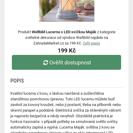
Produkt
Weltbild Lucerna s LED svíčkou Maják
z kategorie
světelné dekorace od výrobce Weltbild najdete na
ZahradaMarket.cz za 199 Kč.
Celý popis
199 Kč
Ověřit dostupnost
POPIS
Kvalitní lucerna z kovu, s láskou navržená a zušlechtěna
starožitnou povrchovou úpravou. Tuto LED lucernu můžete buď
zavěsit za kovový kroužek, nebo ji postavit, třeba na příborník nebo
okenní parapet a podobně. Elektrická svíčka za skleněným válcem
je naprosto bezpečná a nikdy nevyhoří. Obzvláště praktická je
funkce časovače: v případě potřeby se simulované světlo svíčky
automaticky zapíná a vypíná. Lucerna Maják: svítilna z kovu se
starobylou povrchovou úpravou válec ze skla integrovaná LED