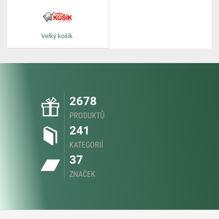
Velký košík
2678
PRODUKTŮ
241
KATEGORIÍ
37
ZNAČEK