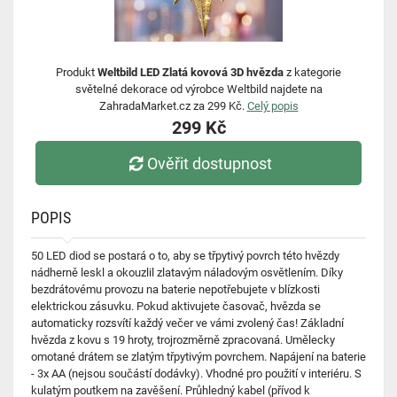
Produkt
Weltbild LED Zlatá kovová 3D hvězda
z kategorie
světelné dekorace od výrobce Weltbild najdete na
ZahradaMarket.cz za 299 Kč.
Celý popis
299 Kč
Ověřit dostupnost
POPIS
50 LED diod se postará o to, aby se třpytivý povrch této hvězdy
nádherně leskl a okouzlil zlatavým náladovým osvětlením. Díky
bezdrátovému provozu na baterie nepotřebujete v blízkosti
elektrickou zásuvku. Pokud aktivujete časovač, hvězda se
automaticky rozsvítí každý večer ve vámi zvolený čas! Základní
hvězda z kovu s 19 hroty, trojrozměrně zpracovaná. Umělecky
omotané drátem se zlatým třpytivým povrchem. Napájení na baterie
- 3x AA (nejsou součástí dodávky). Vhodné pro použití v interiéru. S
kulatým poutkem na zavěšení. Průhledný kabel (přívod k