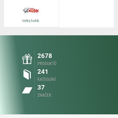
Velký košík
2678
PRODUKTŮ
241
KATEGORIÍ
37
ZNAČEK