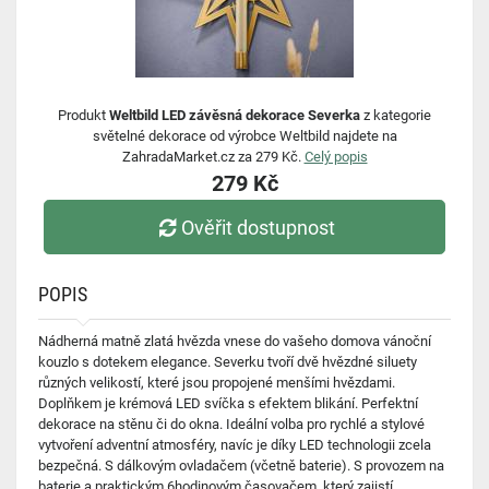
Produkt
Weltbild LED závěsná dekorace Severka
z kategorie
světelné dekorace od výrobce Weltbild najdete na
ZahradaMarket.cz za 279 Kč.
Celý popis
279 Kč
Ověřit dostupnost
POPIS
Nádherná matně zlatá hvězda vnese do vašeho domova vánoční
kouzlo s dotekem elegance. Severku tvoří dvě hvězdné siluety
různých velikostí, které jsou propojené menšími hvězdami.
Doplňkem je krémová LED svíčka s efektem blikání. Perfektní
dekorace na stěnu či do okna. Ideální volba pro rychlé a stylové
vytvoření adventní atmosféry, navíc je díky LED technologii zcela
bezpečná. S dálkovým ovladačem (včetně baterie). S provozem na
baterie a praktickým 6hodinovým časovačem, který zajistí