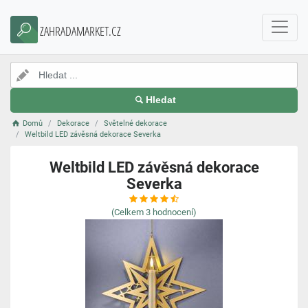
ZAHRADAMARKET.CZ
Hledat
Domů
Dekorace
Světelné dekorace
Weltbild LED závěsná dekorace Severka
Weltbild LED závěsná dekorace
Severka
(Celkem
3
hodnocení)