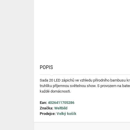
POPIS
Sada 20 LED zápichů ve vzhledu přírodního bambusu krá
truhlíku příjemnou světelnou show. S provozem na bate
každé domácnosti.
Ean:
4026411705286
Značka:
Weltbild
Prodejce:
Velký košík