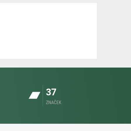
37
ZNAČEK