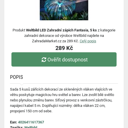
Produkt
Weltbild LED Zahradní zápich Fantasia, 5 ks
z kategorie
zahradní dekorace od výrobce Weltbild najdete na
ZahradaMarket.cz za 289 Kč.
Celý popis
289 Kč
Ověřit dostupnost
POPIS
Sada 5 kusů zářících dekorací ze skleněných vláken vlajících ve
větru poskytuje magickou hru světel a barev. Lze zvolit bílé světlo
nebo plynulou změnu barev. Síťový provoz s venkovní zástrčkou,
napájecí kabel 5 m. Doplňující rozměry: délka vláken 22 cm,
propojení 150 cm od sebe.
Ean:
4026411617367
Značka:
Weltbild