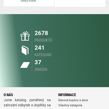
Velký košík
2678
PRODUKTŮ
241
KATEGORIÍ
37
ZNAČEK
O NÁS
INFORMACE
Jsme katalog zaměřený na
Slevové kupóny a akce
zahradní nábytek a doplňky na
Všechny kategorie