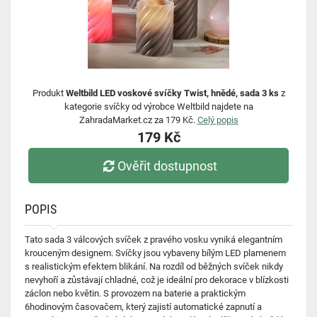
Produkt
Weltbild LED voskové svíčky Twist, hnědé, sada 3 ks
z
kategorie svíčky od výrobce Weltbild najdete na
ZahradaMarket.cz za 179 Kč.
Celý popis
179 Kč
Ověřit dostupnost
POPIS
Tato sada 3 válcových svíček z pravého vosku vyniká elegantním
krouceným designem. Svíčky jsou vybaveny bílým LED plamenem
s realistickým efektem blikání. Na rozdíl od běžných svíček nikdy
nevyhoří a zůstávají chladné, což je ideální pro dekorace v blízkosti
záclon nebo květin. S provozem na baterie a praktickým
6hodinovým časovačem, který zajistí automatické zapnutí a