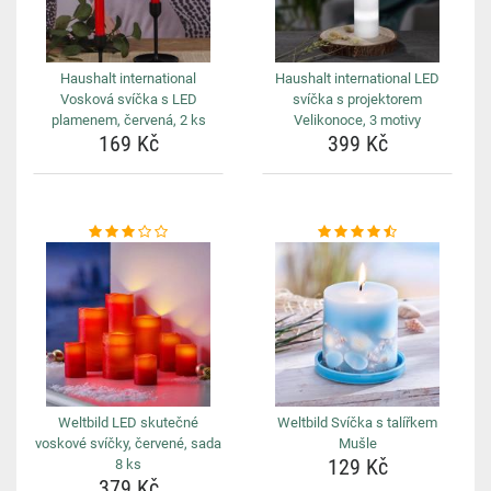
Haushalt international
Haushalt international LED
Vosková svíčka s LED
svíčka s projektorem
plamenem, červená, 2 ks
Velikonoce, 3 motivy
169 Kč
399 Kč
Weltbild LED skutečné
Weltbild Svíčka s talířkem
voskové svíčky, červené, sada
Mušle
129 Kč
8 ks
379 Kč