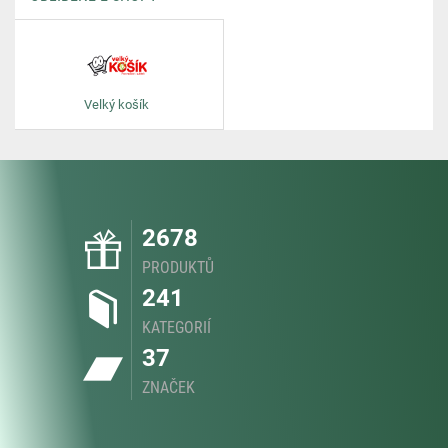
Velký košík
2678
PRODUKTŮ
241
KATEGORIÍ
37
ZNAČEK