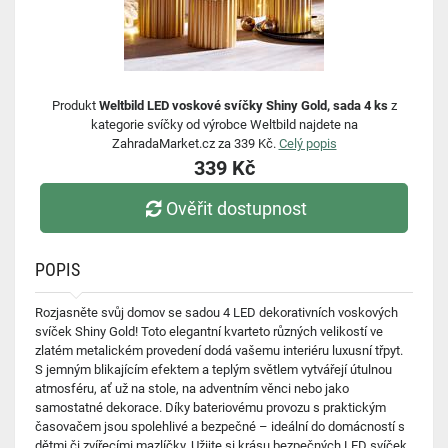
Produkt
Weltbild LED voskové svíčky Shiny Gold, sada 4 ks
z
kategorie svíčky od výrobce Weltbild najdete na
ZahradaMarket.cz za 339 Kč.
Celý popis
339 Kč
Ověřit dostupnost
POPIS
Rozjasněte svůj domov se sadou 4 LED dekorativních voskových
svíček Shiny Gold! Toto elegantní kvarteto různých velikostí ve
zlatém metalickém provedení dodá vašemu interiéru luxusní třpyt.
S jemným blikajícím efektem a teplým světlem vytvářejí útulnou
atmosféru, ať už na stole, na adventním věnci nebo jako
samostatné dekorace. Díky bateriovému provozu s praktickým
časovačem jsou spolehlivé a bezpečné – ideální do domácností s
dětmi či zvířecími mazlíčky. Užijte si krásu bezpečných LED svíček