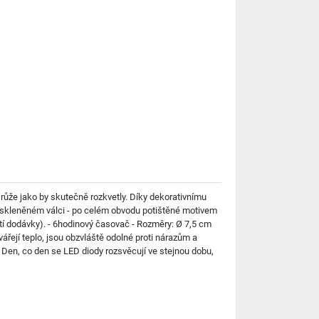
 růže jako by skutečně rozkvetly. Díky dekorativnímu
ve skleněném válci - po celém obvodu potištěné motivem
stí dodávky). - 6hodinový časovač - Rozměry: Ø 7,5 cm
ejí teplo, jsou obzvláště odolné proti nárazům a
 Den, co den se LED diody rozsvěcují ve stejnou dobu,