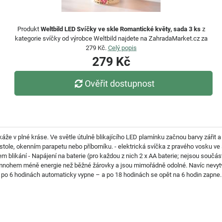
Produkt
Weltbild LED Svíčky ve skle Romantické květy, sada 3 ks
z
kategorie svíčky od výrobce Weltbild najdete na ZahradaMarket.cz za
279 Kč.
Celý popis
279 Kč
Ověřit dostupnost
áže v plné kráse. Ve světle útulně blikajícího LED plamínku začnou barvy zářit a
 stole, okenním parapetu nebo příborníku. - elektrická svíčka z pravého vosku 
em blikání - Napájení na baterie (pro každou z nich 2 x AA baterie; nejsou součá
nohem méně energie než běžné žárovky a jsou mimořádně odolné. Navíc nevytvář
e po 6 hodinách automaticky vypne – a po 18 hodinách se opět na 6 hodin zapne.