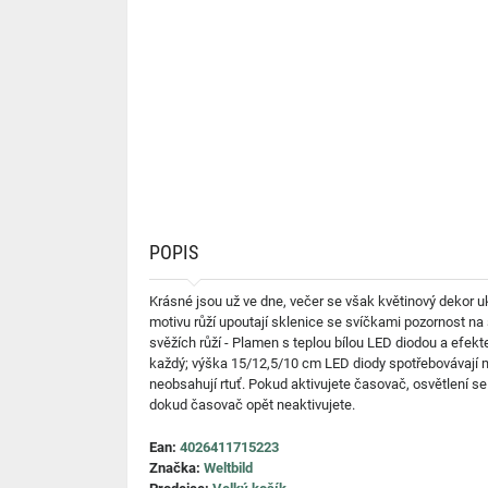
POPIS
Krásné jsou už ve dne, večer se však květinový dekor uk
motivu růží upoutají sklenice se svíčkami pozornost na
svěžích růží - Plamen s teplou bílou LED diodou a efekt
každý; výška 15/12,5/10 cm LED diody spotřebovávají m
neobsahují rtuť. Pokud aktivujete časovač, osvětlení s
dokud časovač opět neaktivujete.
Ean:
4026411715223
Značka:
Weltbild