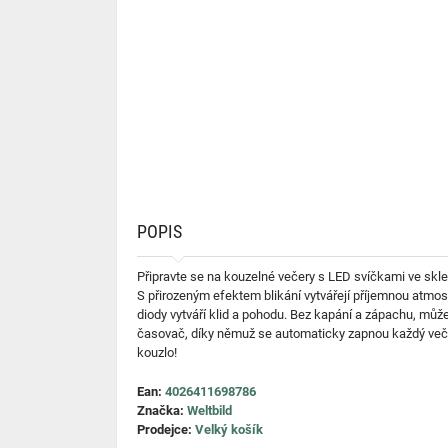
POPIS
Připravte se na kouzelné večery s LED svíčkami ve skl
S přirozeným efektem blikání vytvářejí příjemnou atmo
diody vytváří klid a pohodu. Bez kapání a zápachu, můž
časovač, díky němuž se automaticky zapnou každý večer 
kouzlo!
Ean:
4026411698786
Značka:
Weltbild
Prodejce:
Velký košík