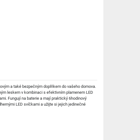
 stylovým a také bezpečným doplňkem do vašeho domova.
 jemným leskem v kombinaci s efektivním plamenem LED
mi. Fungují na baterie a mají praktický 6hodinový
ernými LED svíčkami a užijte si jejich jedinečné