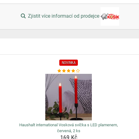
Zjistit více informací od prodejce
NOVINKA
s
Haushalt international Vosková svíčka s LED plamenem,
červená, 2 ks
169 Kč