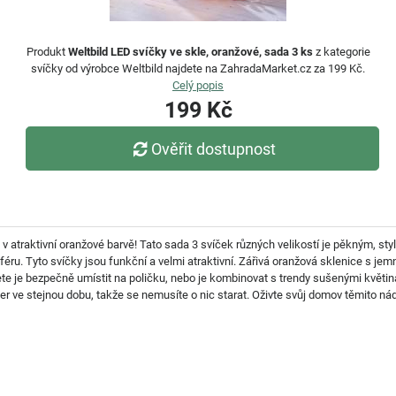
Produkt
Weltbild LED svíčky ve skle, oranžové, sada 3 ks
z kategorie
svíčky od výrobce Weltbild najdete na ZahradaMarket.cz za 199 Kč.
Celý popis
199 Kč
Ověřit dostupnost
e v atraktivní oranžové barvě! Tato sada 3 svíček různých velikostí je pěkným,
sféru. Tyto svíčky jsou funkční a velmi atraktivní. Zářivá oranžová sklenice s
ete je bezpečně umístit na poličku, nebo je kombinovat s trendy sušenými květina
ve stejnou dobu, takže se nemusíte o nic starat. Oživte svůj domov těmito nádh