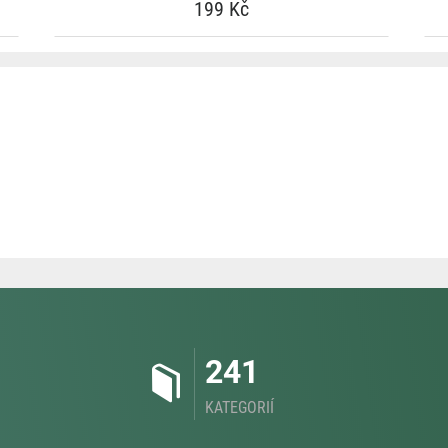
199 Kč
241
KATEGORIÍ