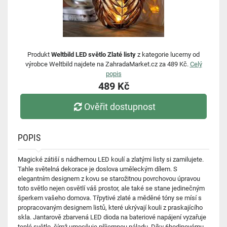
Produkt
Weltbild LED světlo Zlaté listy
z kategorie lucerny od
výrobce Weltbild najdete na ZahradaMarket.cz za 489 Kč.
Celý
popis
489 Kč
Ověřit dostupnost
POPIS
Magické zátiší s nádhernou LED koulí a zlatými listy si zamilujete.
Tahle světelná dekorace je doslova uměleckým dílem. S
elegantním designem z kovu se starožitnou povrchovou úpravou
toto světlo nejen osvětlí váš prostor, ale také se stane jedinečným
šperkem vašeho domova. Třpytivé zlaté a měděné tóny se mísí s
propracovaným designem listů, které ukrývají kouli z praskajícího
skla. Jantarově zbarvená LED dioda na bateriové napájení vyzařuje
teplé světlo, čímž umocňuje příjemnou náladu. Díky 6hodinovému