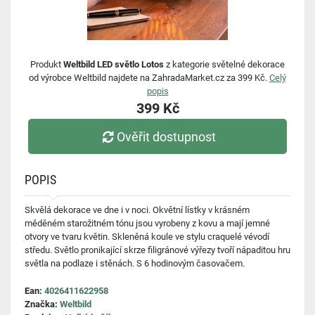
Produkt
Weltbild LED světlo Lotos
z kategorie světelné dekorace
od výrobce Weltbild najdete na ZahradaMarket.cz za 399 Kč.
Celý
popis
399 Kč
Ověřit dostupnost
POPIS
Skvělá dekorace ve dne i v noci. Okvětní lístky v krásném
měděném starožitném tónu jsou vyrobeny z kovu a mají jemné
otvory ve tvaru květin. Skleněná koule ve stylu craquelé vévodí
středu. Světlo pronikající skrze filigránové výřezy tvoří nápaditou hru
světla na podlaze i stěnách. S 6 hodinovým časovačem.
Ean:
4026411622958
Značka:
Weltbild