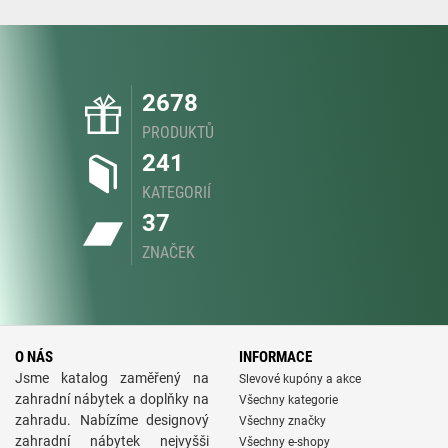
2678
PRODUKTŮ
241
KATEGORIÍ
37
ZNAČEK
O NÁS
INFORMACE
Jsme katalog zaměřený na
Slevové kupóny a akce
zahradní nábytek a doplňky na
Všechny kategorie
zahradu. Nabízíme designový
Všechny značky
zahradní nábytek nejvyšši
Všechny e-shopy