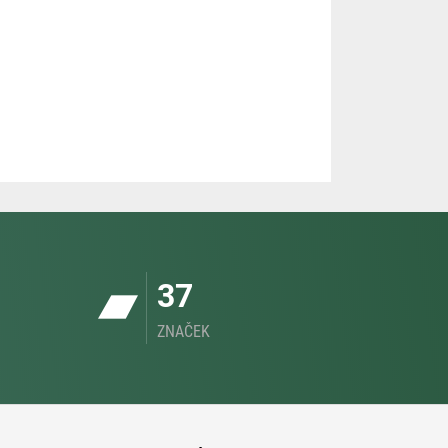
37
ZNAČEK