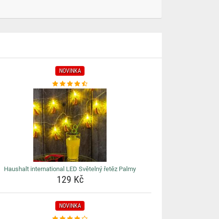
NOVINKA
Haushalt international LED Světelný řetěz Palmy
129 Kč
NOVINKA