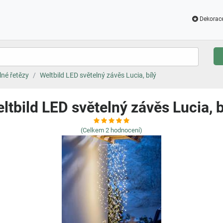
Dekorac
lné řetězy
Weltbild LED světelný závěs Lucia, bílý
ltbild LED světelný závěs Lucia, b
(Celkem
2
hodnocení)