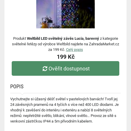
Produkt
Weltbild LED světelný závěs Lucia, barevný
z kategorie
světelné řetězy od výrobce Weltbild najdete na ZahradaMarket.cz
za 199 Kč.
Celý popis
199 Kč
Ověřit dostupnost
POPIS
Vychutnejte si úžasný déšť světel v pastelových barvách! Tvoří jej
24 závěsných pramenů na 4 tyčích s více než 400 LED diodami. Je
vhodný k zavěšení do interiéru i exteriéru a nabízí 8 světelných
režimů: nepřetržité světlo, blikání, vlnové světlo… Provoz ze sítě s
venkovní zástrčkou IP44 a 5m přívodním kabelem.