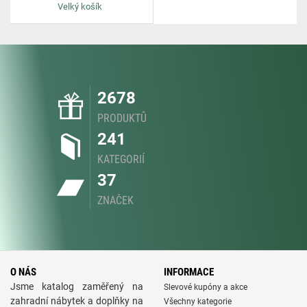
Velký košík
2678
PRODUKTŮ
241
KATEGORIÍ
37
ZNAČEK
O NÁS
INFORMACE
Jsme katalog zaměřený na
Slevové kupóny a akce
zahradní nábytek a doplňky na
Všechny kategorie