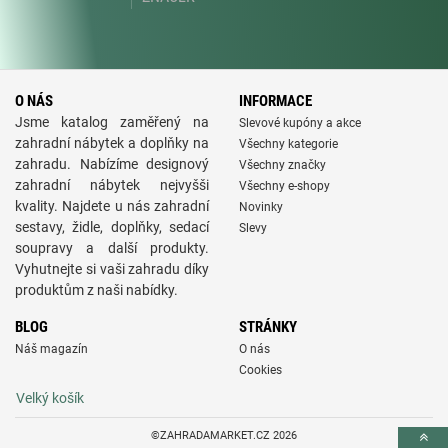
O NÁS
INFORMACE
Jsme katalog zaměřený na
Slevové kupóny a akce
zahradní nábytek a doplňky na
Všechny kategorie
zahradu. Nabízíme designový
Všechny značky
zahradní nábytek nejvyšši
Všechny e-shopy
kvality. Najdete u nás zahradní
Novinky
sestavy, židle, doplňky, sedací
Slevy
soupravy a další produkty.
Vyhutnejte si vaši zahradu díky
produktům z naši nabídky.
BLOG
STRÁNKY
Náš magazín
O nás
Cookies
Velký košík
©ZAHRADAMARKET.CZ 2026