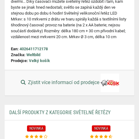
dveřmi... Díky časovači můžete světelný řetěz ozdobit i tam, kam
byste se jinak hned nedostali; světlo se zapíná každý den ve
stejnou dobu po dobu 6 hodin! Světelný velikonoční řetěz LED
Mrkev: s 10 mrkvemi z drátu ve tvaru spirály každá s textilními listy
6hodinový časovač provoz na baterie (na 2 x AA baterie; nejsou
součástí dodávky) Rozměry: délka 180 cm + 30 cm přívodní kabel;
vzdálenost mezi mrkvemi 20 cm. Mrkev Ø 3 cm, délka 10 cm
Ean:
4026411712178
Značka:
Weltbild
Prodejce:
Velký košík
Zjistit více informací od prodejce
DALŠÍ PRODUKTY Z KATEGORIE SVĚTELNÉ ŘETĚZY
NOVINKA
NOVINKA