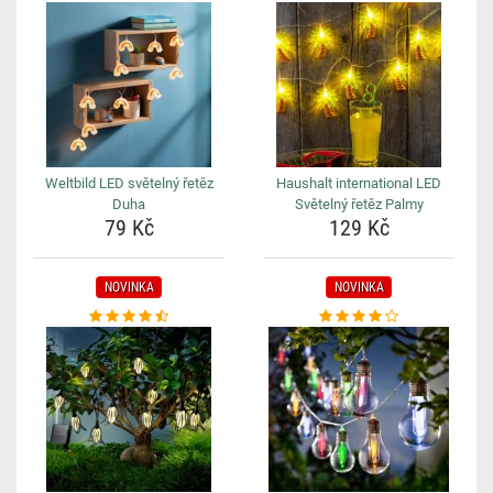
Weltbild LED světelný řetěz
Haushalt international LED
Duha
Světelný řetěz Palmy
79 Kč
129 Kč
NOVINKA
NOVINKA