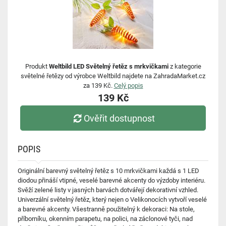
Produkt
Weltbild LED Světelný řetěz s mrkvičkami
z kategorie
světelné řetězy od výrobce Weltbild najdete na ZahradaMarket.cz
za 139 Kč.
Celý popis
139 Kč
Ověřit dostupnost
POPIS
Originální barevný světelný řetěz s 10 mrkvičkami každá s 1 LED
diodou přináší vtipné, veselé barevné akcenty do výzdoby interiéru.
Svěží zelené listy v jasných barvách dotvářejí dekorativní vzhled.
Univerzální světelný řetěz, který nejen o Velikonocích vytvoří veselé
a barevné akcenty. Všestranně použitelný k dekoraci: Na stole,
příborníku, okenním parapetu, na polici, na záclonové tyči, nad