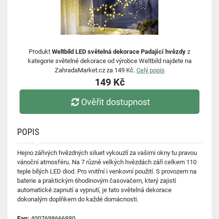
Produkt
Weltbild LED světelná dekorace Padající hvězdy
z
kategorie světelné dekorace od výrobce Weltbild najdete na
ZahradaMarket.cz za 149 Kč.
Celý popis
149 Kč
Ověřit dostupnost
POPIS
Hejno zářivých hvězdných siluet vykouzlí za vašimi okny tu pravou
vánoční atmosféru. Na 7 různě velkých hvězdách září celkem 110
teple bílých LED diod. Pro vnitřní i venkovní použití. S provozem na
baterie a praktickým 6hodinovým časovačem, který zajistí
automatické zapnutí a vypnutí, je tato světelná dekorace
dokonalým doplňkem do každé domácnosti.
Ean:
4007698666880