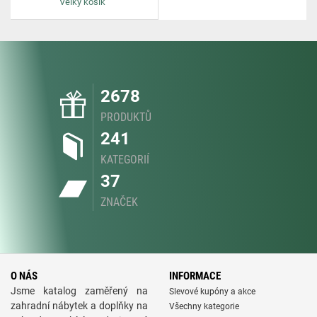
Velký košík
2678
PRODUKTŮ
241
KATEGORIÍ
37
ZNAČEK
O NÁS
INFORMACE
Jsme katalog zaměřený na
Slevové kupóny a akce
zahradní nábytek a doplňky na
Všechny kategorie