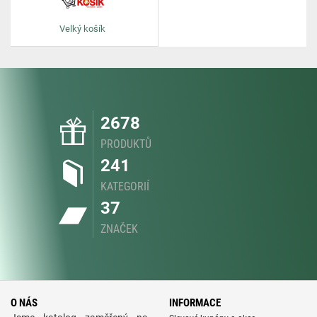
Velký košík
2678
PRODUKTŮ
241
KATEGORIÍ
37
ZNAČEK
O NÁS
INFORMACE